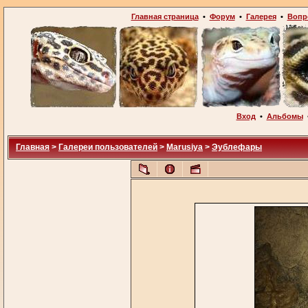
Главная страница
•
Форум
•
Галерея
•
Вопр
Вход
•
Альбомы
Главная
>
Галереи пользователей
>
Marusiya
>
Эублефары