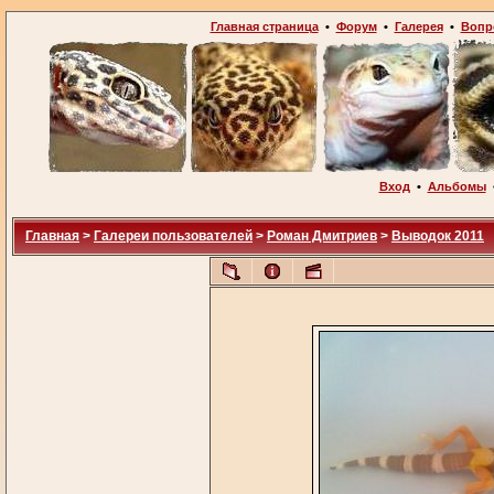
Главная страница
•
Форум
•
Галерея
•
Вопр
Вход
•
Альбомы
Главная
>
Галереи пользователей
>
Роман Дмитриев
>
Выводок 2011