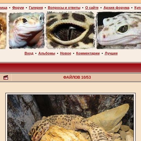
ница
•
Форум
•
Галерея
•
Вопросы и ответы
•
О сайте
•
Архив форума
•
Куп
Вход
•
Альбомы
•
Новое
•
Комментарии
•
Лучшее
ФАЙЛОВ 10/53