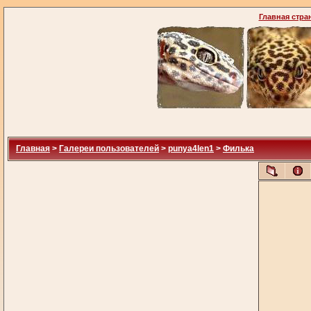
Главная стра
Главная
>
Галереи пользователей
>
punya4len1
>
Филька