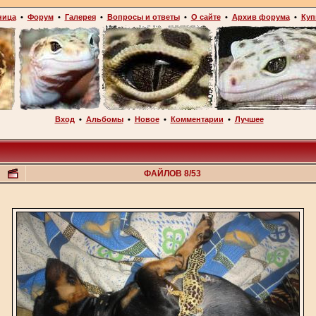
ница
•
Форум
•
Галерея
•
Вопросы и ответы
•
О сайте
•
Архив форума
•
Куп
Вход
•
Альбомы
•
Новое
•
Комментарии
•
Лучшее
ФАЙЛОВ 8/53