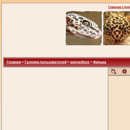
Главная стра
Главная
>
Галереи пользователей
>
punya4len1
>
Филька