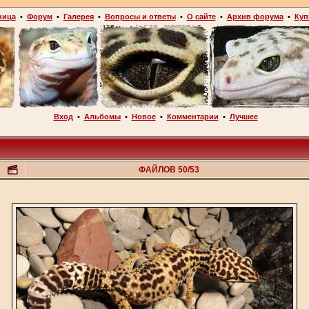
ница
•
Форум
•
Галерея
•
Вопросы и ответы
•
О сайте
•
Архив форума
•
Куп
Вход
•
Альбомы
•
Новое
•
Комментарии
•
Лучшее
ФАЙЛОВ 50/53