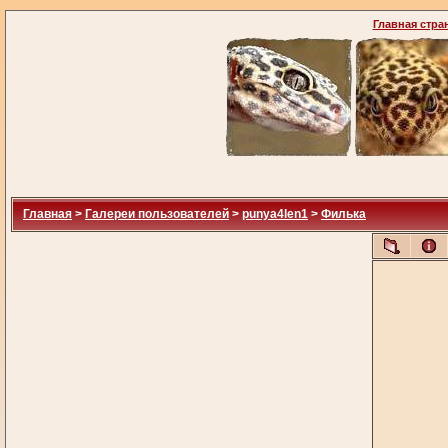
Главная стра
Главная
>
Галереи пользователей
>
punya4len1
>
Филька