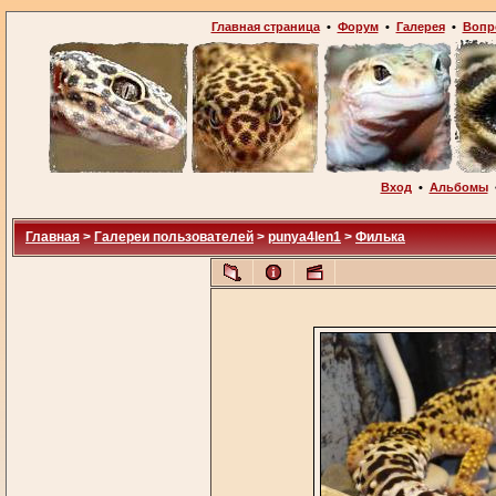
Главная страница
•
Форум
•
Галерея
•
Вопр
Вход
•
Альбомы
Главная
>
Галереи пользователей
>
punya4len1
>
Филька