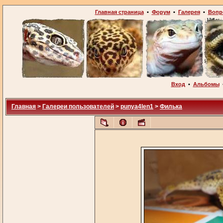
Главная страница
•
Форум
•
Галерея
•
Вопр
Вход
•
Альбомы
Главная
>
Галереи пользователей
>
punya4len1
>
Филька