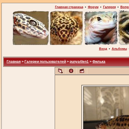
Главная страница
•
Форум
•
Галерея
•
Вопр
Вход
•
Альбомы
Главная
>
Галереи пользователей
>
punya4len1
>
Филька