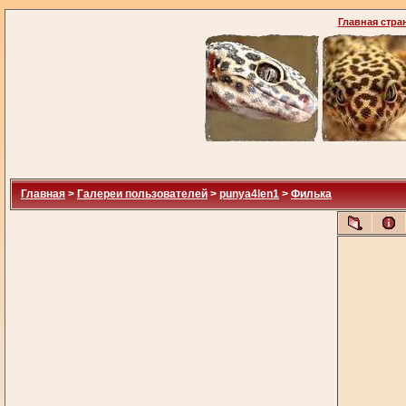
Главная стра
Главная
>
Галереи пользователей
>
punya4len1
>
Филька