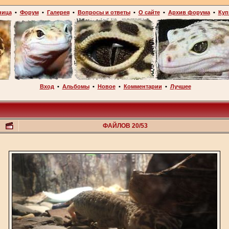
ница
•
Форум
•
Галерея
•
Вопросы и ответы
•
О сайте
•
Архив форума
•
Куп
Вход
•
Альбомы
•
Новое
•
Комментарии
•
Лучшее
ФАЙЛОВ 20/53