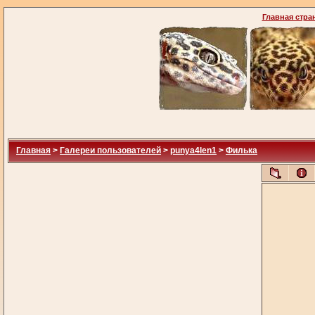
Главная стра
Главная
>
Галереи пользователей
>
punya4len1
>
Филька