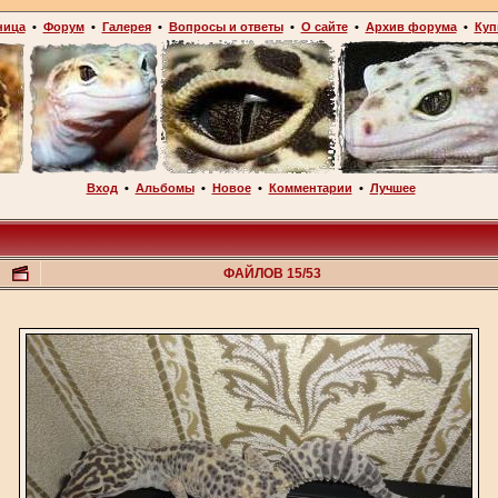
ница
•
Форум
•
Галерея
•
Вопросы и ответы
•
О сайте
•
Архив форума
•
Куп
Вход
•
Альбомы
•
Новое
•
Комментарии
•
Лучшее
ФАЙЛОВ 15/53