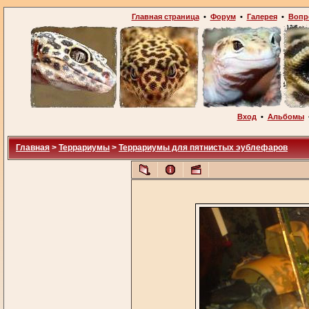
Главная страница
•
Форум
•
Галерея
•
Вопр
Вход
•
Альбомы
Главная
>
Террариумы
>
Террариумы для пятнистых эублефаров