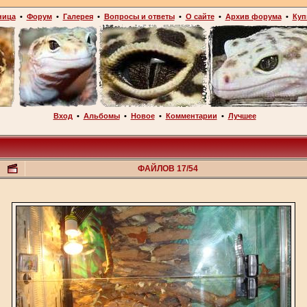
ница
•
Форум
•
Галерея
•
Вопросы и ответы
•
О сайте
•
Архив форума
•
Куп
Вход
•
Альбомы
•
Новое
•
Комментарии
•
Лучшее
ФАЙЛОВ 17/54