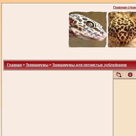
Главная стра
Главная
>
Террариумы
>
Террариумы для пятнистых эублефаров