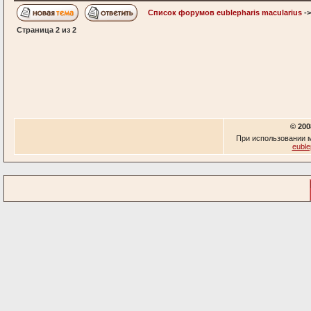
Список форумов eublepharis macularius
-
Страница
2
из
2
© 200
При использовании м
euble