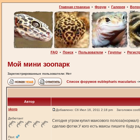
Главная страница
•
Форум
•
Галерея
•
Вопр
FAQ
•
Поиск
•
Пользователи
•
Группы
•
Регист
Мой мини зоопарк
Зарегистрированные пользователи: Нет
Список форумов eublepharis macularius
-
Автор
skorp
Добавлено: Сб Июл 16, 2011 2:18 pm
Заголовок соо
Дебютант
Сегодня утром купил маисового полоза(нормал) 
сделаю фотки.У кого есть маисы пишите буду р
Пол: