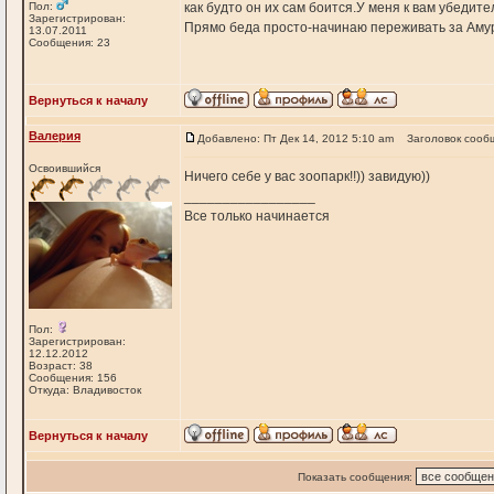
Пол:
как будто он их сам боится.У меня к вам убедит
Зарегистрирован:
Прямо беда просто-начинаю переживать за Аму
13.07.2011
Сообщения: 23
Вернуться к началу
Валерия
Добавлено: Пт Дек 14, 2012 5:10 am
Заголовок сооб
Освоившийся
Ничего себе у вас зоопарк!!)) завидую))
_________________
Все только начинается
Пол:
Зарегистрирован:
12.12.2012
Возраст: 38
Сообщения: 156
Откуда: Владивосток
Вернуться к началу
Показать сообщения: