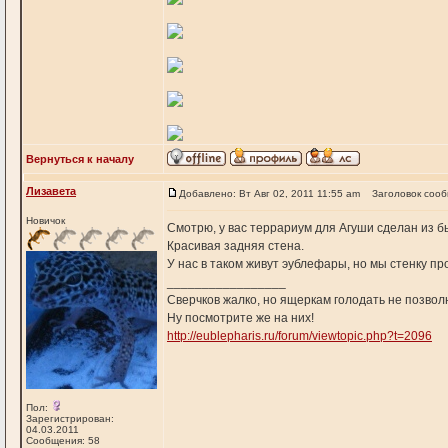
Вернуться к началу
Лизавета
Добавлено: Вт Авг 02, 2011 11:55 am
Заголовок соо
Новичок
Смотрю, у вас террариум для Агуши сделан из 
Красивая задняя стена.
У нас в таком живут эублефары, но мы стенку п
_________________
Сверчков жалко, но ящеркам голодать не позволю
Ну посмотрите же на них!
http://eublepharis.ru/forum/viewtopic.php?t=2096
Пол:
Зарегистрирован:
04.03.2011
Сообщения: 58