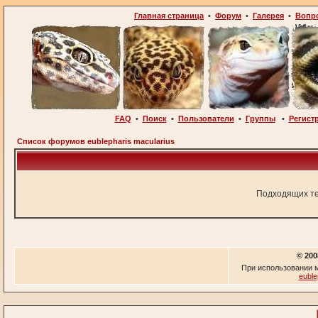
Главная страница
•
Форум
•
Галерея
•
Вопр
FAQ
•
Поиск
•
Пользователи
•
Группы
•
Регист
Список форумов eublepharis macularius
Подходящих те
© 200
При использовании м
euble