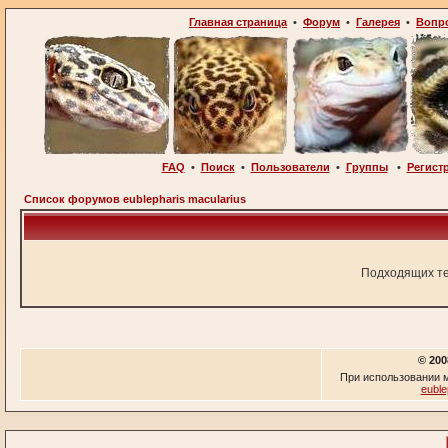
Главная страница
•
Форум
•
Галерея
•
Вопр
FAQ
•
Поиск
•
Пользователи
•
Группы
•
Регист
Список форумов eublepharis macularius
Подходящих те
© 200
При использовании м
euble