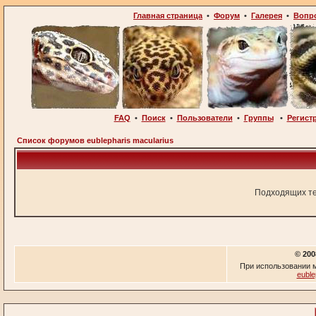
Главная страница
•
Форум
•
Галерея
•
Вопр
FAQ
•
Поиск
•
Пользователи
•
Группы
•
Регист
Список форумов eublepharis macularius
Подходящих те
© 200
При использовании м
euble