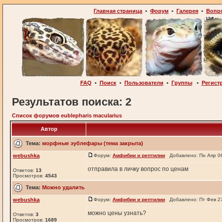
Главная страница
•
Форум
•
Галерея
•
Вопр
FAQ
•
Поиск
•
Пользователи
•
Группы
•
Регист
Результатов поиска: 2
Список форумов eublepharis macularius
Автор
Тема:
морфные эублефары (тема закрыта)
webushka
Форум:
Амфибии и рептилии
Добавлено: Пн Апр 06
отправила в личку вопрос по ценам
Ответов:
13
Просмотров:
4543
Тема:
Можно удалить
webushka
Форум:
Амфибии и рептилии
Добавлено: Пт Фев 27
можно цены узнать?
Ответов:
3
Просмотров:
1689