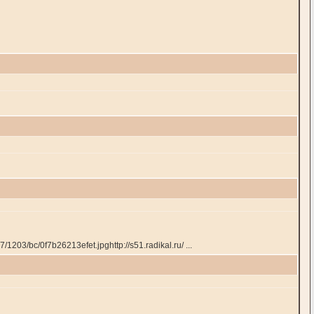
/1203/bc/0f7b26213efet.jpghttp://s51.radikal.ru/ ...