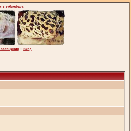
ить эублефара
 сообщения
•
Вход