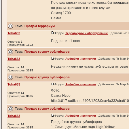
По отдельности пока не хотелось бы продават
но рассматриваются и такие случаи.
Самец 1700.
Самка ...
Тема:
Продам террариум
Toha663
Форум:
Террариумы и оборудование
Добавлено: П
Подправил 1 пост
Ответов:
2
Просмотров:
1662
Тема:
Продаю группу эублефаров
Toha663
Форум:
Амфибии и рептилии
Добавлено: Пт Мар 30
Неужели никому не нужны эублефары готовые
Ответов:
14
Просмотров:
3335
Тема:
Продаю группу эублефаров
Toha663
Форум:
Амфибии и рептилии
Добавлено: Пт Мар 16
Фото.
Ответов:
14
Самка Нуро
Просмотров:
3335
http://s017.radikal.ru/i406/1203/0e/e4a332cba610t.
Тема:
Продаю группу эублефаров
Toha663
Форум:
Амфибии и рептилии
Добавлено: Пт Мар 16
Продаётся группа эублефаров:
Ответов:
14
1. Самец чуть больше года High Yellow
Просмотров:
3335