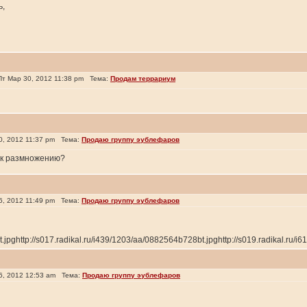
ь,
т Мар 30, 2012 11:38 pm Тема:
Продам террариум
, 2012 11:37 pm Тема:
Продаю группу эублефаров
 к размножению?
, 2012 11:49 pm Тема:
Продаю группу эублефаров
jpghttp://s017.radikal.ru/i439/1203/aa/0882564b728bt.jpghttp://s019.radikal.ru/i617
, 2012 12:53 am Тема:
Продаю группу эублефаров