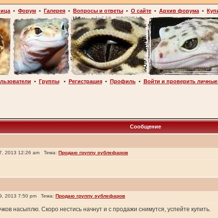
ница
•
Форум
•
Галерея
•
Вопросы и ответы
•
О сайте
•
Архив форума
•
Куп
льзователи
•
Группы
•
Регистрация
•
Профиль
•
Войти и проверить личные
Сообщение
, 2013 12:26 am Тема:
Продаю группу эублефаров
, 2013 7:50 pm Тема:
Продаю группу эублефаров
очков насыплю. Скоро нестись начнут и с продажи снимутся, успейте купить.