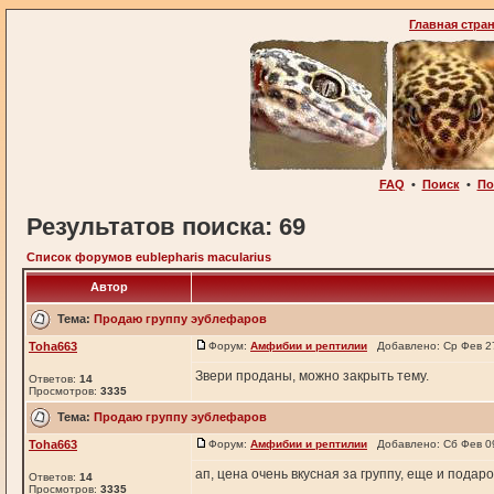
Главная стра
FAQ
•
Поиск
•
По
Результатов поиска: 69
Список форумов eublepharis macularius
Автор
Тема:
Продаю группу эублефаров
Toha663
Форум:
Амфибии и рептилии
Добавлено: Ср Фев 27
Звери проданы, можно закрыть тему.
Ответов:
14
Просмотров:
3335
Тема:
Продаю группу эублефаров
Toha663
Форум:
Амфибии и рептилии
Добавлено: Сб Фев 09
ап, цена очень вкусная за группу, еще и подар
Ответов:
14
Просмотров:
3335