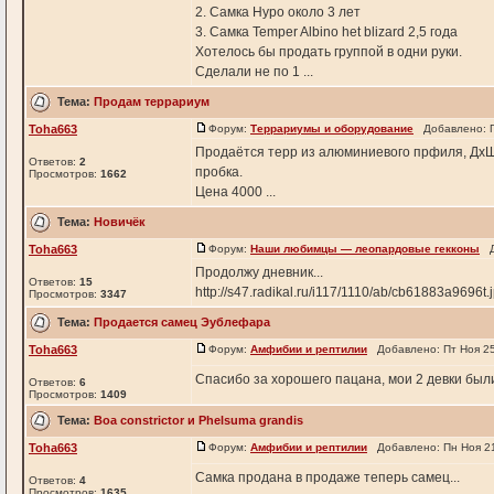
2. Самка Hypo около 3 лет
3. Самка Temper Albino het blizard 2,5 года
Хотелось бы продать группой в одни руки.
Сделали не по 1 ...
Тема:
Продам террариум
Toha663
Форум:
Террариумы и оборудование
Добавлено: П
Продаётся терр из алюминиевого прфиля, ДхШх
Ответов:
2
пробка.
Просмотров:
1662
Цена 4000 ...
Тема:
Новичёк
Toha663
Форум:
Наши любимцы — леопардовые гекконы
До
Продолжу дневник...
Ответов:
15
http://s47.radikal.ru/i117/1110/ab/cb61883a9696t.j
Просмотров:
3347
Тема:
Продается самец Эублефара
Toha663
Форум:
Амфибии и рептилии
Добавлено: Пт Ноя 25
Спасибо за хорошего пацана, мои 2 девки были
Ответов:
6
Просмотров:
1409
Тема:
Boa constrictor и Phelsuma grandis
Toha663
Форум:
Амфибии и рептилии
Добавлено: Пн Ноя 21
Самка продана в продаже теперь самец...
Ответов:
4
Просмотров:
1635