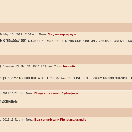
т Мар 16, 2012 12:04 am Тема:
Продам террариум
В (65х55х100), состояние хорошее в комплекте светильники под лампу нака
бавлено: Пт Янв 27, 2012 1:28 am Тема:
Новичёк
pghttp://s53.radikal.ru/i141/1110/f2/fd87423b1a05t.jpghttp://s005.radikal.ru/i209/111
, 2011 10:51 pm Тема:
Продается самец Эублефара
 довольны...
, 2011 11:41 pm Тема:
Boa constrictor и Phelsuma grandis