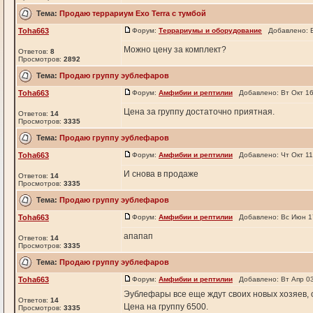
Тема:
Продаю террариум Exo Terra c тумбой
Toha663
Форум:
Террариумы и оборудование
Добавлено: В
Можно цену за комплект?
Ответов:
8
Просмотров:
2892
Тема:
Продаю группу эублефаров
Toha663
Форум:
Амфибии и рептилии
Добавлено: Вт Окт 16
Цена за группу достаточно приятная.
Ответов:
14
Просмотров:
3335
Тема:
Продаю группу эублефаров
Toha663
Форум:
Амфибии и рептилии
Добавлено: Чт Окт 11
И снова в продаже
Ответов:
14
Просмотров:
3335
Тема:
Продаю группу эублефаров
Toha663
Форум:
Амфибии и рептилии
Добавлено: Вс Июн 1
апапап
Ответов:
14
Просмотров:
3335
Тема:
Продаю группу эублефаров
Toha663
Форум:
Амфибии и рептилии
Добавлено: Вт Апр 03
Эублефары все еще ждут своих новых хозяев, о
Ответов:
14
Цена на группу 6500.
Просмотров:
3335