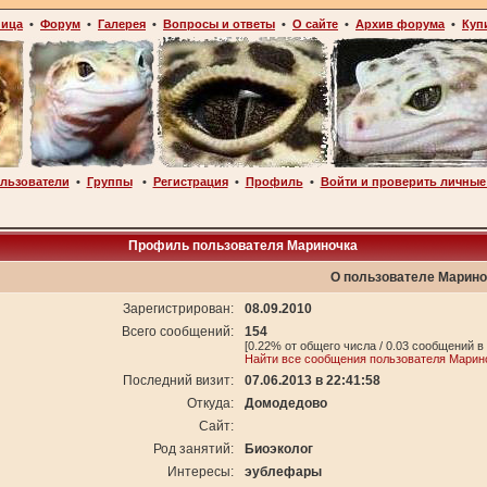
ница
•
Форум
•
Галерея
•
Вопросы и ответы
•
О сайте
•
Архив форума
•
Куп
льзователи
•
Группы
•
Регистрация
•
Профиль
•
Войти и проверить личные
Профиль пользователя Мариночка
О пользователе Марино
Зарегистрирован:
08.09.2010
Всего сообщений:
154
[0.22% от общего числа / 0.03 сообщений в
Найти все сообщения пользователя Марин
Последний визит:
07.06.2013 в 22:41:58
Откуда:
Домодедово
Сайт:
Род занятий:
Биоэколог
Интересы:
эублефары