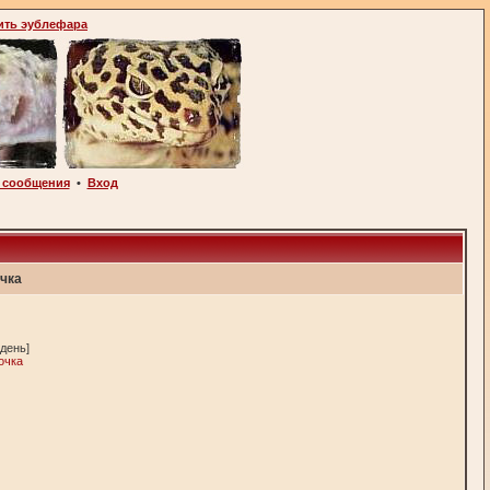
ить эублефара
 сообщения
•
Вход
чка
 день]
очка