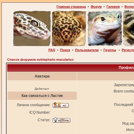
Главная страница
•
Форум
•
Галерея
•
Вопр
FAQ
•
Поиск
•
Пользователи
•
Группы
•
Регист
Список форумов eublepharis macularius
Профиль
Аватара
Зарегистри
Дебютант
Всего сооб
Как связаться с Ластик
Последний 
Личное сообщение:
О
ICQ Number:
Статус:
Род за
Инт