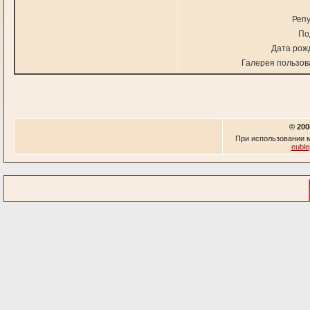
Репу
По
Дата рож
Галерея пользов
© 200
При использовании м
euble