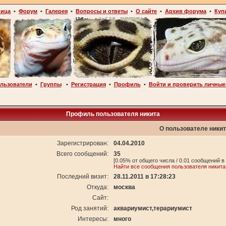
ница
•
Форум
•
Галерея
•
Вопросы и ответы
•
О сайте
•
Архив форума
•
Куп
льзователи
•
Группы
•
Регистрация
•
Профиль
•
Войти и проверить личные
Профиль пользователя никита
О пользователе ники
Зарегистрирован:
04.04.2010
Всего сообщений:
35
[0.05% от общего числа / 0.01 сообщений в
Найти все сообщения пользователя никита
Последний визит:
28.11.2011 в 17:28:23
Откуда:
москва
Сайт:
Род занятий:
аквариумист,терариумист
Интересы:
много