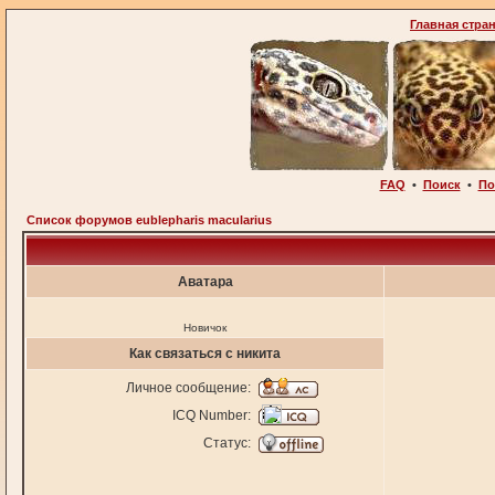
Главная стра
FAQ
•
Поиск
•
По
Список форумов eublepharis macularius
Аватара
Новичок
Как связаться с никита
Личное сообщение:
ICQ Number:
Статус: