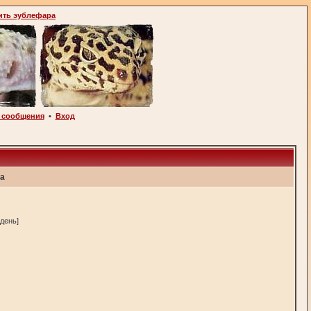
ить эублефара
 сообщения
•
Вход
та
 день]