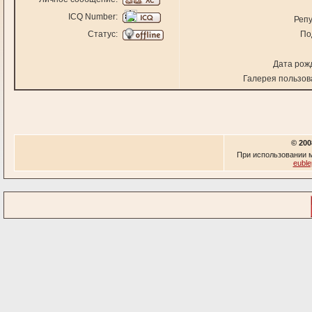
ICQ Number:
Репу
Статус:
По
Дата рож
Галерея пользов
© 200
При использовании м
euble