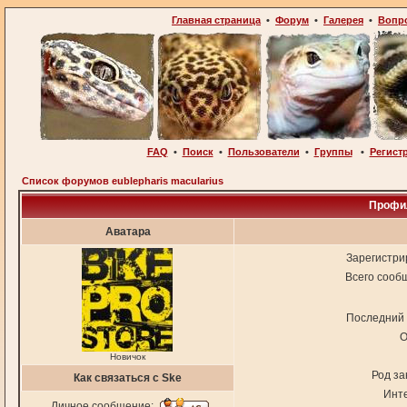
Главная страница
•
Форум
•
Галерея
•
Вопр
FAQ
•
Поиск
•
Пользователи
•
Группы
•
Регист
Список форумов eublepharis macularius
Профил
Аватара
Зарегистри
Всего сооб
Последний 
О
Новичок
Род за
Как связаться с Ske
Инт
Личное сообщение: