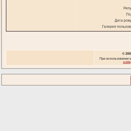
Репу
По
Дата рож
Галерея пользов
© 200
При использовании м
euble