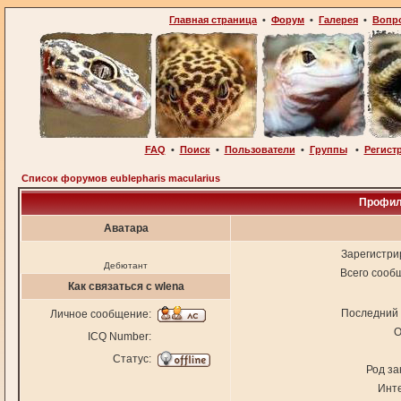
Главная страница
•
Форум
•
Галерея
•
Вопр
FAQ
•
Поиск
•
Пользователи
•
Группы
•
Регист
Список форумов eublepharis macularius
Профил
Аватара
Зарегистри
Дебютант
Всего сооб
Как связаться с wlena
Последний 
Личное сообщение:
О
ICQ Number:
Статус:
Род за
Инт