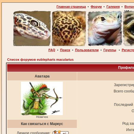
Главная страница
•
Форум
•
Галерея
•
Вопр
FAQ
•
Поиск
•
Пользователи
•
Группы
•
Регист
Список форумов eublepharis macularius
Профиль
Аватара
Зарегистри
Всего сооб
Последний 
О
Новичок
Род за
Как связаться с Маркус
Инт
Личное сообщение: