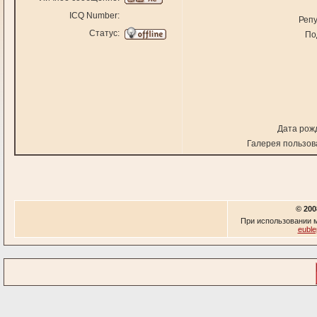
ICQ Number:
Репу
Статус:
По
Дата рож
Галерея пользов
© 200
При использовании м
euble