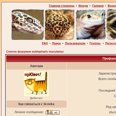
Главная страница
•
Форум
•
Галерея
•
Вопр
FAQ
•
Поиск
•
Пользователи
•
Группы
•
Регист
Список форумов eublepharis macularius
Профиль
Аватара
Зарегистри
Всего сооб
Последний 
О
Дебютант
Как связаться с ticovka
Род за
Личное сообщение:
Инт