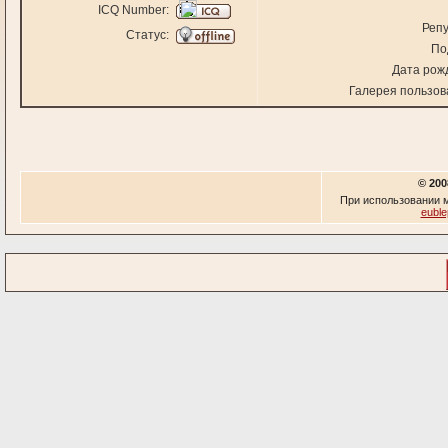
ICQ Number:
Репу
Статус:
По
Дата рож
Галерея пользов
© 200
При использовании м
euble