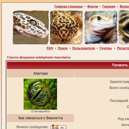
Главная страница
•
Форум
•
Галерея
•
Вопр
FAQ
•
Поиск
•
Пользователи
•
Группы
•
Регист
Список форумов eublepharis macularius
Профиль 
Аватара
Зарегистри
Всего сооб
Последний 
О
Освоившийся
Как связаться с Виолетта
Род за
Инт
Личное сообщение: