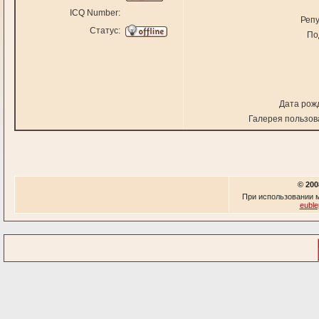
ICQ Number:
Репу
Статус:
По
Дата рож
Галерея пользов
© 200
При использовании м
euble