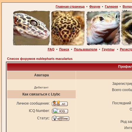
Главная страница
•
Форум
•
Галерея
•
Вопр
FAQ
•
Поиск
•
Пользователи
•
Группы
•
Регист
Список форумов eublepharis macularius
Профил
Аватара
Зарегистри
Дебютант
Всего сооб
Как связаться с Ltybc
Последний 
Личное сообщение:
О
ICQ Number:
Статус:
Род за
Инт