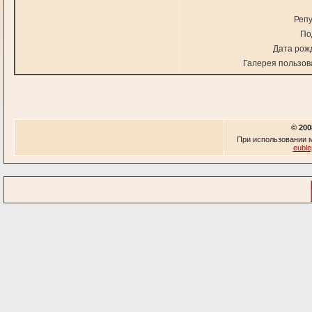
Репу
По
Дата рож
Галерея пользов
© 200
При использовании м
euble