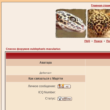
Главная стра
FAQ
•
Поиск
•
По
Список форумов eublepharis macularius
Аватара
Дебютант
Как связаться с Мартти
Личное сообщение:
ICQ Number:
Статус: