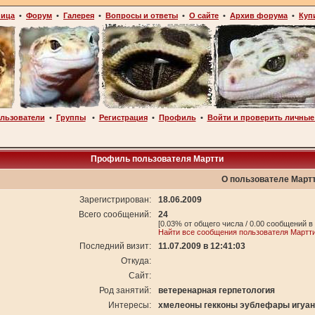
ница
•
Форум
•
Галерея
•
Вопросы и ответы
•
О сайте
•
Архив форума
•
Куп
льзователи
•
Группы
•
Регистрация
•
Профиль
•
Войти и проверить личные
Профиль пользователя Мартти
О пользователе Март
Зарегистрирован:
18.06.2009
Всего сообщений:
24
[0.03% от общего числа / 0.00 сообщений в
Найти все сообщения пользователя Мартт
Последний визит:
11.07.2009 в 12:41:03
Откуда:
Сайт:
Род занятий:
ветеренарная герпетология
Интересы:
хмелеоны гекконы эублефары игуа