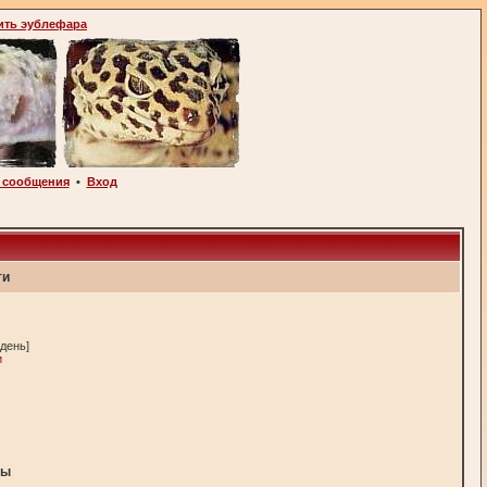
ить эублефара
 сообщения
•
Вход
ти
 день]
и
ны