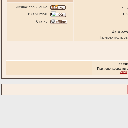
Личное сообщение:
Репу
По
ICQ Number:
Статус:
Дата рож
Галерея пользов
© 200
При использовании м
euble