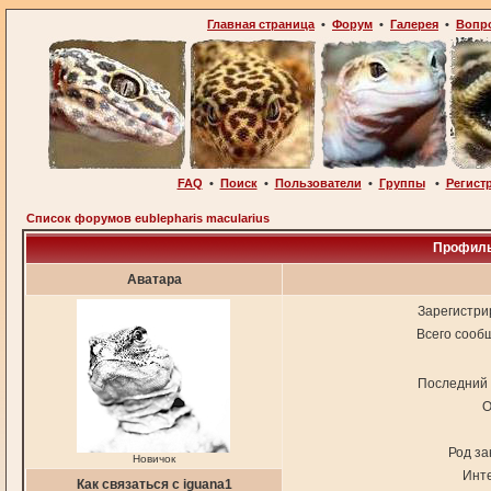
Главная страница
•
Форум
•
Галерея
•
Вопр
FAQ
•
Поиск
•
Пользователи
•
Группы
•
Регист
Список форумов eublepharis macularius
Профиль
Аватара
Зарегистри
Всего сооб
Последний 
О
Род за
Новичок
Инт
Как связаться с iguana1