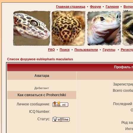
Главная страница
•
Форум
•
Галерея
•
Вопр
FAQ
•
Поиск
•
Пользователи
•
Группы
•
Регист
Список форумов eublepharis macularius
Профиль п
Аватара
Зарегистри
Дебютант
Всего сооб
Как связаться с Prohorchiki
Последний 
Личное сообщение:
О
ICQ Number:
Статус:
Род за
Инт