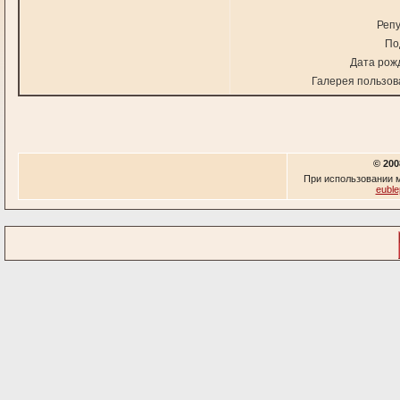
Репу
По
Дата рож
Галерея пользов
© 200
При использовании м
euble