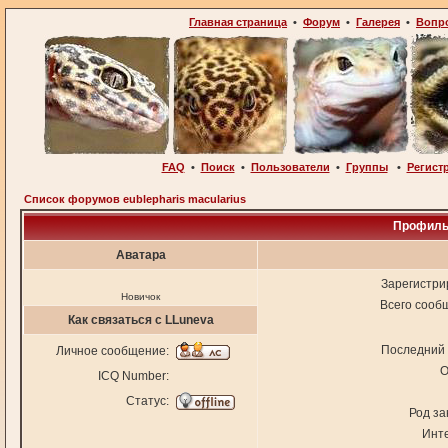
Главная страница
•
Форум
•
Галерея
•
Вопр
FAQ
•
Поиск
•
Пользователи
•
Группы
•
Регист
Список форумов eublepharis macularius
Профиль
Аватара
Зарегистри
Новичок
Всего сооб
Как связаться с LLuneva
Последний 
Личное сообщение:
О
ICQ Number:
Статус:
Род за
Инт