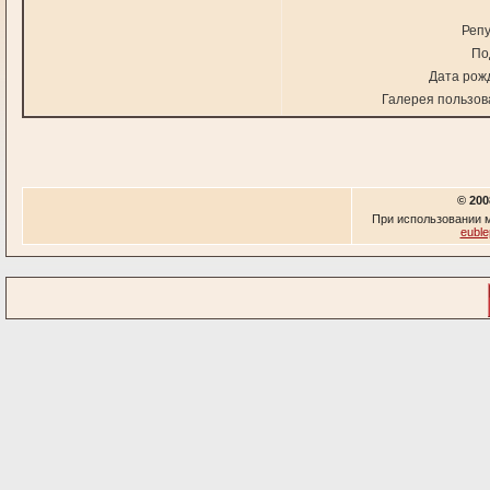
Репу
По
Дата рож
Галерея пользов
© 200
При использовании м
euble