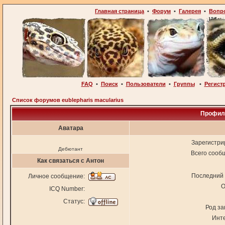
Главная страница
•
Форум
•
Галерея
•
Вопр
FAQ
•
Поиск
•
Пользователи
•
Группы
•
Регист
Список форумов eublepharis macularius
Профиль
Аватара
Зарегистри
Дебютант
Всего сооб
Как связаться с Антон
Последний 
Личное сообщение:
О
ICQ Number:
Статус:
Род за
Инт