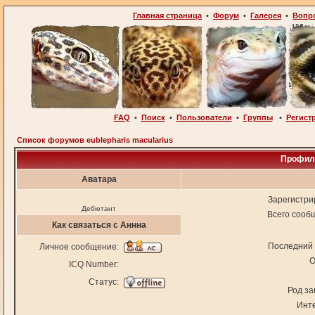
Главная страница
•
Форум
•
Галерея
•
Вопр
FAQ
•
Поиск
•
Пользователи
•
Группы
•
Регист
Список форумов eublepharis macularius
Профиль
Аватара
Зарегистри
Дебютант
Всего сооб
Как связаться с Аннна
Последний 
Личное сообщение:
О
ICQ Number:
Статус:
Род за
Инт