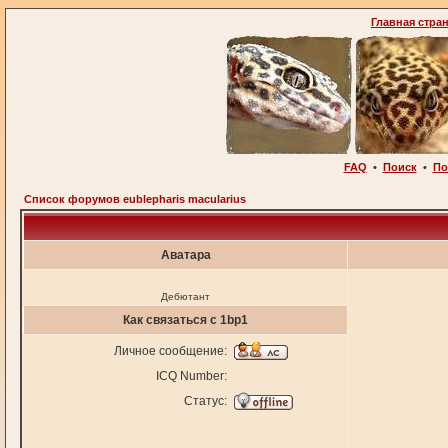
Главная стра
FAQ
•
Поиск
•
По
Список форумов eublepharis macularius
Аватара
Дебютант
Как связаться с 1bp1
Личное сообщение:
ICQ Number:
Статус: