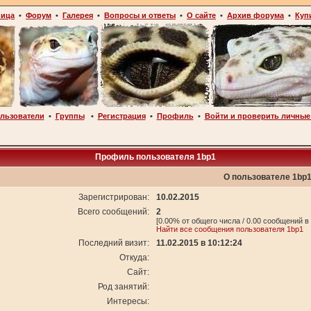
ница
•
Форум
•
Галерея
•
Вопросы и ответы
•
О сайте
•
Архив форума
•
Куп
льзователи
•
Группы
•
Регистрация
•
Профиль
•
Войти и проверить личные
Профиль пользователя 1bp1
О пользователе 1bp
Зарегистрирован:
10.02.2015
Всего сообщений:
2
[0.00% от общего числа / 0.00 сообщений в
Найти все сообщения пользователя 1bp1
Последний визит:
11.02.2015 в 10:12:24
Откуда:
Сайт:
Род занятий:
Интересы: