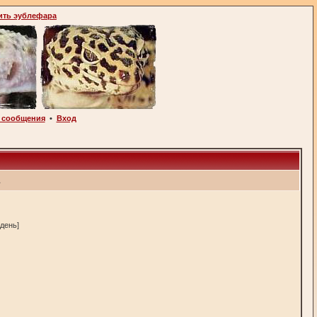
ить эублефара
 сообщения
•
Вход
1
 день]