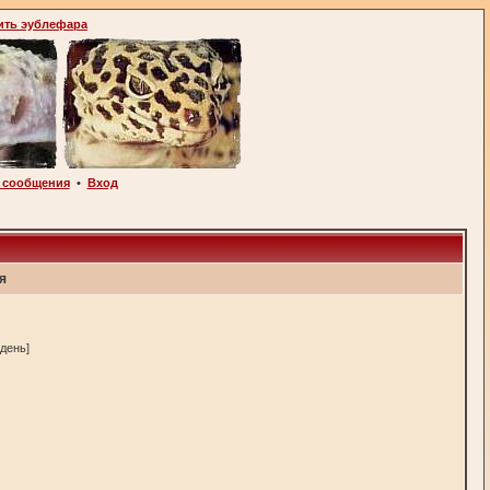
ить эублефара
 сообщения
•
Вход
я
 день]