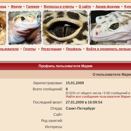
ница
•
Форум
•
Галерея
•
Вопросы и ответы
•
О сайте
•
Архив форума
•
Куп
льзователи
•
Группы
•
Регистрация
•
Профиль
•
Войти и проверить личные
Профиль пользователя Мария
О пользователе Мари
Зарегистрирован:
15.01.2009
Всего сообщений:
8
[0.01% от общего числа / 0.00 сообщений в
Найти все сообщения пользователя Мария
Последний визит:
27.01.2009 в 16:09:54
Откуда:
Санкт-Петербург
Сайт:
Род занятий:
Интересы: