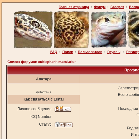
Главная страница
•
Форум
•
Галерея
•
Вопр
FAQ
•
Поиск
•
Пользователи
•
Группы
•
Регист
Список форумов eublepharis macularius
Профиль
Аватара
Зарегистри
Дебютант
Всего сооб
Как связаться с Elstal
Последний 
Личное сообщение:
О
ICQ Number:
Статус:
Род за
Инт