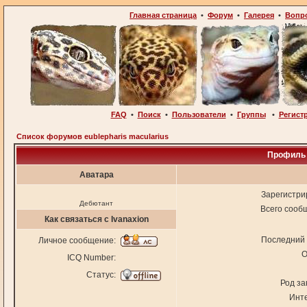
Главная страница
•
Форум
•
Галерея
•
Вопр
FAQ
•
Поиск
•
Пользователи
•
Группы
•
Регист
Список форумов eublepharis macularius
Профиль 
Аватара
Зарегистри
Дебютант
Всего сооб
Как связаться с Ivanaxion
Последний 
Личное сообщение:
О
ICQ Number:
Статус:
Род за
Инт