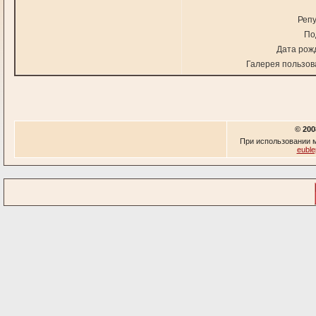
Репу
По
Дата рож
Галерея пользов
© 200
При использовании м
euble