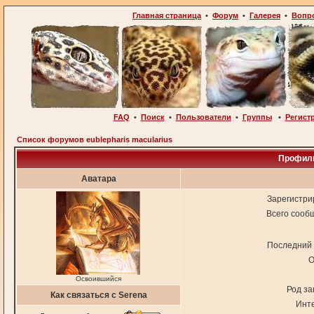
Главная страница
•
Форум
•
Галерея
•
Вопр
FAQ
•
Поиск
•
Пользователи
•
Группы
•
Регист
Список форумов eublepharis macularius
Профиль
Аватара
Зарегистри
Всего сооб
Последний 
О
Освоившийся
Род за
Как связаться с Serena
Инт