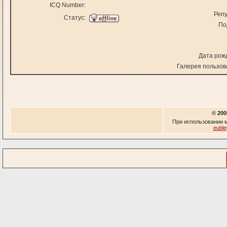
ICQ Number:
Репу
Статус:
По
Дата рож
Галерея пользов
© 200
При использовании м
euble