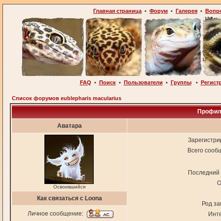
Главная страница
•
Форум
•
Галерея
•
Вопр
FAQ
•
Поиск
•
Пользователи
•
Группы
•
Регист
Список форумов eublepharis macularius
Профил
Аватара
Зарегистри
Всего сооб
Последний 
О
Освоившийся
Как связаться с Loona
Род за
Личное сообщение:
Инт