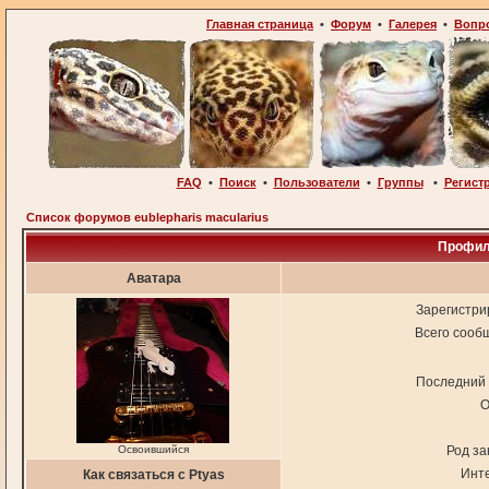
Главная страница
•
Форум
•
Галерея
•
Вопр
FAQ
•
Поиск
•
Пользователи
•
Группы
•
Регист
Список форумов eublepharis macularius
Профил
Аватара
Зарегистри
Всего сооб
Последний 
О
Освоившийся
Род за
Инт
Как связаться с Ptyas