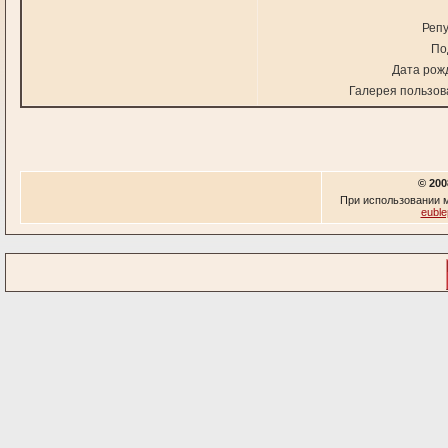
Репу
По
Дата рож
Галерея пользов
© 200
При использовании м
euble