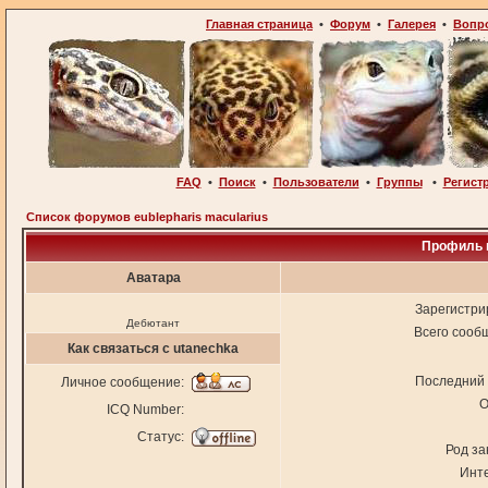
Главная страница
•
Форум
•
Галерея
•
Вопр
FAQ
•
Поиск
•
Пользователи
•
Группы
•
Регист
Список форумов eublepharis macularius
Профиль 
Аватара
Зарегистри
Дебютант
Всего сооб
Как связаться с utanechka
Последний 
Личное сообщение:
О
ICQ Number:
Статус:
Род за
Инт