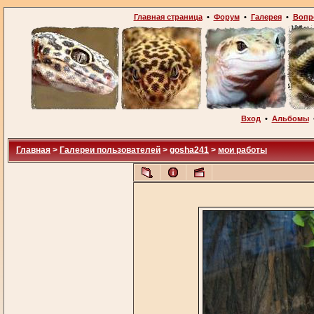
Главная страница
•
Форум
•
Галерея
•
Вопр
Вход
•
Альбомы
Главная
>
Галереи пользователей
>
gosha241
>
мои работы