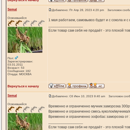
Вернуться к началу
Semal
Добавлено: Пт Апр 28, 2023 4:20 pm
Заголовок сооб
Освоившийся
1 мая работаем, самовывоз будет и с сокола и с
_________________
Если товар сам себя не продаёт - это плохой т
Пол:
Зарегистрирован:
03.01.2011
Возраст: 53
Сообщения: 182
Откуда: МОСКВА
Вернуться к началу
Semal
Добавлено: Сб Июн 10, 2023 9:40 am
Заголовок соо
Освоившийся
Временно и ограниченно мучник заморозка 300руб
Временно и ограниченно смесь куколок/мучника/ж
Временно и ограниченно зофобас заморозка от 1,0
_________________
Если товар сам себя не продаёт - это плохой т