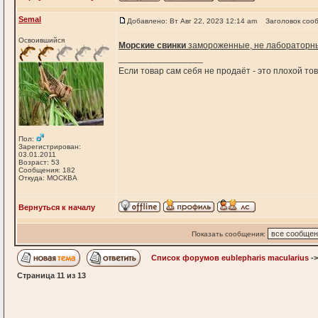
Semal
Добавлено: Вт Авг 22, 2023 12:14 am
Заголовок соо
Освоившийся
Морские свинки
замороженные, не лабораторные
_________________
Если товар сам себя не продаёт - это плохой т
Пол:
Зарегистрирован:
03.01.2011
Возраст: 53
Сообщения: 182
Откуда: МОСКВА
Вернуться к началу
Показать сообщения:
Список форумов eublepharis macularius
-
Страница
11
из
13