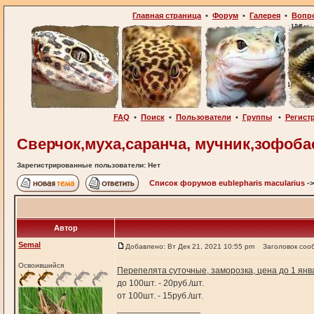
Главная страница
•
Форум
•
Галерея
•
Вопр
FAQ
•
Поиск
•
Пользователи
•
Группы
•
Регист
Сверчок,муха,саранча, мучник,зофобас
Зарегистрированные пользователи: Нет
Список форумов eublepharis macularius
-
Автор
Semal
Добавлено: Вт Дек 21, 2021 10:55 pm
Заголовок соо
Освоившийся
Перепелята суточные, заморозка, цена до 1 янв
до 100шт. - 20руб./шт.
от 100шт. - 15руб./шт.
_________________