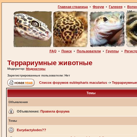
Главная страница
•
Форум
•
Галерея
•
Вопр
FAQ
•
Поиск
•
Пользователи
•
Группы
•
Регист
Террариумные животные
Модератор:
Модераторы
Зарегистрированные пользователи: Нет
Список форумов eublepharis macularius
->
Террариумные
Темы
Объявления
Объявление:
Правила форума
Темы
Eurydactylodes??