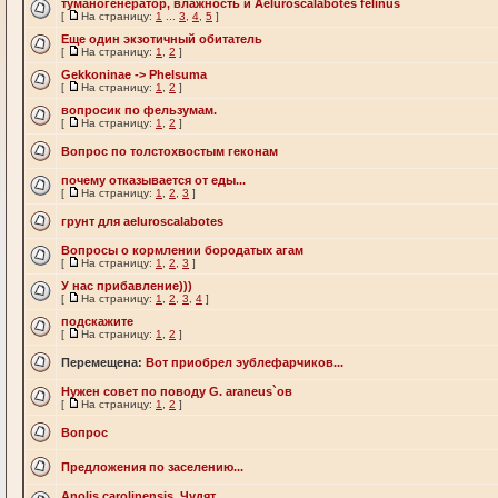
туманогенератор, влажность и Aeluroscalabotes felinus
[
На страницу:
1
...
3
,
4
,
5
]
Еще один экзотичный обитатель
[
На страницу:
1
,
2
]
Gekkoninae -> Phelsuma
[
На страницу:
1
,
2
]
вопросик по фельзумам.
[
На страницу:
1
,
2
]
Вопрос по толстохвостым геконам
почему отказывается от еды...
[
На страницу:
1
,
2
,
3
]
грунт для aeluroscalabotes
Вопросы о кормлении бородатых агам
[
На страницу:
1
,
2
,
3
]
У нас прибавление)))
[
На страницу:
1
,
2
,
3
,
4
]
подскажите
[
На страницу:
1
,
2
]
Перемещена:
Вот приобрел эублефарчиков...
Нужен совет по поводу G. araneus`ов
[
На страницу:
1
,
2
]
Вопрос
Предложения по заселению...
Anolis carolinensis. Чудят.