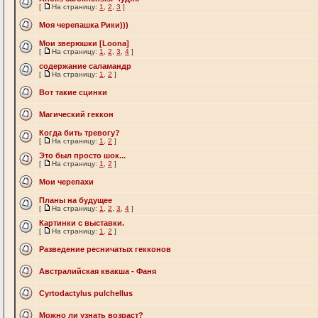
[
На страницу:
1
,
2
,
3
]
Моя черепашка Рики)))
Мои зверюшки [Loona]
[
На страницу:
1
,
2
,
3
,
4
]
содержание саламандр
[
На страницу:
1
,
2
]
Вот такие сцинки
Магический геккон
Когда бить тревогу?
[
На страницу:
1
,
2
]
Это был просто шок...
[
На страницу:
1
,
2
]
Мои черепахи
Планы на будущее
[
На страницу:
1
,
2
,
3
,
4
]
Картинки с выставки.
[
На страницу:
1
,
2
]
Разведение ресничатых гекконов
Австралийская квакша - Фаня
Cyrtodactylus pulchellus
Можно ли узнать возраст?